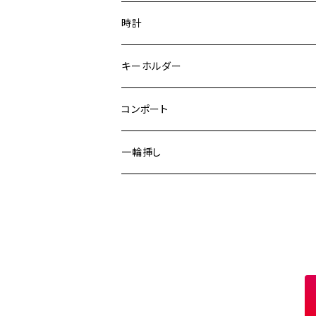
寄せ木
ピアス
時計
２トーン
アンティーク
ブローチ
キーホルダー
寄せ木６種類材
替え芯
ピンバッジ
コンポート
限定デザイン
一輪挿し