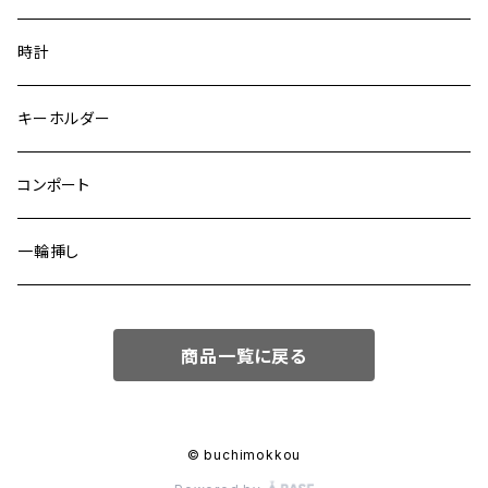
寄せ木
ピアス
時計
２トーン
アンティーク
ブローチ
キーホルダー
寄せ木６種類材
替え芯
ピンバッジ
コンポート
限定デザイン
一輪挿し
商品一覧に戻る
© buchimokkou