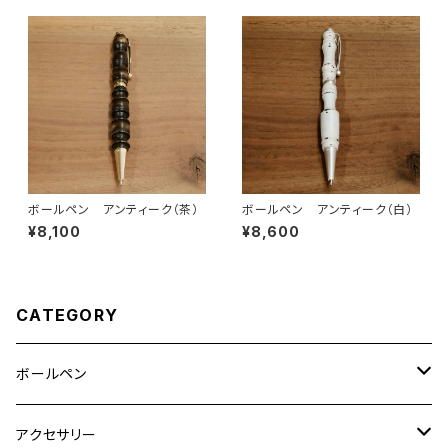
ボールペン アンティーク（茶）
ボールペン アンティーク（白）
¥8,100
¥8,600
CATEGORY
ボールペン
無垢単種
アクセサリー