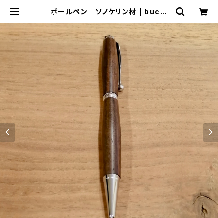
ボールペン ソノケリン材 | buchi
mokkou